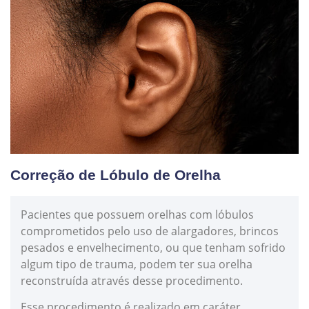
Correção de Lóbulo de Orelha
Pacientes que possuem orelhas com lóbulos
comprometidos pelo uso de alargadores, brincos
pesados e envelhecimento, ou que tenham sofrido
algum tipo de trauma, podem ter sua orelha
reconstruída através desse procedimento.
Esse procedimento é realizado em caráter